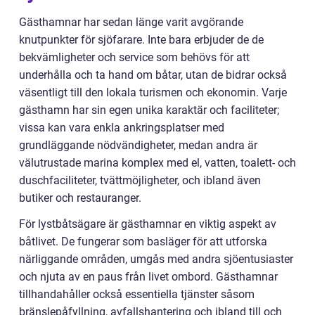
Gästhamnar har sedan länge varit avgörande
knutpunkter för sjöfarare. Inte bara erbjuder de de
bekvämligheter och service som behövs för att
underhålla och ta hand om båtar, utan de bidrar också
väsentligt till den lokala turismen och ekonomin. Varje
gästhamn har sin egen unika karaktär och faciliteter;
vissa kan vara enkla ankringsplatser med
grundläggande nödvändigheter, medan andra är
välutrustade marina komplex med el, vatten, toalett- och
duschfaciliteter, tvättmöjligheter, och ibland även
butiker och restauranger.
För lystbåtsägare är gästhamnar en viktig aspekt av
båtlivet. De fungerar som basläger för att utforska
närliggande områden, umgås med andra sjöentusiaster
och njuta av en paus från livet ombord. Gästhamnar
tillhandahåller också essentiella tjänster såsom
bränslepåfyllning, avfallshantering och ibland till och