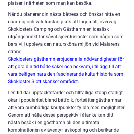
platser i närheten som man kan besöka.
När du planerar din nästa båtresa och önskar hitta en
charmig och välutrustad plats att lägga till, överväg
Skoklosters Camping och Gästhamn en idealisk
utgångspunkt för såväl sjöentusiaster som någon som
bara vill uppleva den natursköna miljön vid Mälarens
strand.
Skoklosters gästhamn erbjuder alla nödvändigheter för
att göra din tid både säker och bekväm, i tillägg till att
vara belägen nära den fascinerande kulturhistoria som
Skokloster Slott skänker området.
I en tid där upptäcktsfärder och tillfälliga stopp stadigt
ökar i popularitet bland båtfolk, fortsätter gästhamnar
att vara oumbärliga knutpunkter fyllda med möjligheter.
Genom att hålla dessa perspektiv i åtanke kan ditt
nästa besök i en gästhamn bli den ultimata
kombinationen av äventyr, avkoppling och berikande