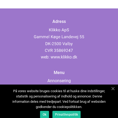
Adress
web:
www.klikko.dk
Menu
Annonsering
Om oss
På vores website bruges cookies til at huske dine indstillinger,
Cookies
statistik og personalisering af indhold og annoncer. Denne
information deles med tredjepart. Ved fortsat brug af websiden
Kontakta oss
godkender du cookiepolitikken.
Sitemap
Ok
Privatlivspolitik