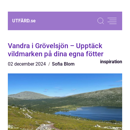
UTFÄRD.
se
Vandra i Grövelsjön – Upptäck
vildmarken på dina egna fötter
inspiration
02 december 2024
Sofia Blom