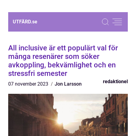
UTFÄRD.
se
All inclusive är ett populärt val för
många resenärer som söker
avkoppling, bekvämlighet och en
stressfri semester
redaktionel
07 november 2023
Jon Larsson