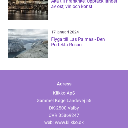
Åka till Frankrike: Upptäck landet
av ost, vin och konst
17 januari 2024
Flyga till Las Palmas - Den
Perfekta Resan
Adress
web:
www.klikko.dk