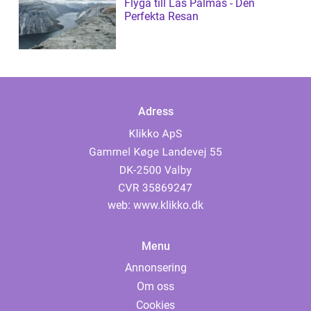
Flyga till Las Palmas - Den
Perfekta Resan
Adress
web:
www.klikko.dk
Menu
Annonsering
Om oss
Cookies