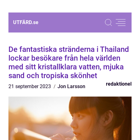
UTFÄRD.
se
De fantastiska stränderna i Thailand
lockar besökare från hela världen
med sitt kristallklara vatten, mjuka
sand och tropiska skönhet
redaktionel
21 september 2023
Jon Larsson