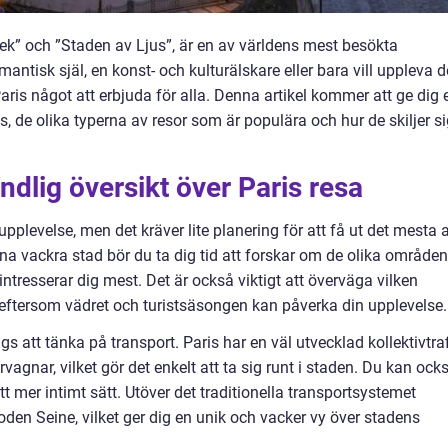
ek” och ”Staden av Ljus”, är en av världens mest besökta
antisk själ, en konst- och kulturälskare eller bara vill uppleva 
ris något att erbjuda för alla. Denna artikel kommer att ge dig 
ris, de olika typerna av resor som är populära och hur de skiljer s
ndlig översikt över Paris resa
upplevelse, men det kräver lite planering för att få ut det mesta 
enna vackra stad bör du ta dig tid att forskar om de olika områden
ntresserar dig mest. Det är också viktigt att överväga vilken
, eftersom vädret och turistsäsongen kan påverka din upplevelse.
gs att tänka på transport. Paris har en väl utvecklad kollektivtraf
agnar, vilket gör det enkelt att ta sig runt i staden. Du kan ock
ett mer intimt sätt. Utöver det traditionella transportsystemet
loden Seine, vilket ger dig en unik och vacker vy över stadens