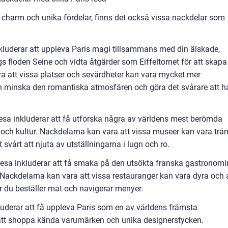
n charm och unika fördelar, finns det också vissa nackdelar som
kluderar att uppleva Paris magi tillsammans med din älskade,
 floden Seine och vidta åtgärder som Eiffeltornet för att skapa
ra att vissa platser och sevärdheter kan vara mycket mer
kan minska den romantiska atmosfären och göra det svårare att h
esa inkluderar att få utforska några av världens mest berömda
 och kultur. Nackdelarna kan vara att vissa museer kan vara trå
 svårt att njuta av utställningarna i lugn och ro.
esa inkluderar att få smaka på den utsökta franska gastronomi
 Nackdelarna kan vara att vissa restauranger kan vara dyra och 
r du beställer mat och navigerar menyer.
uderar att få uppleva Paris som en av världens främsta
tt shoppa kända varumärken och unika designerstycken.