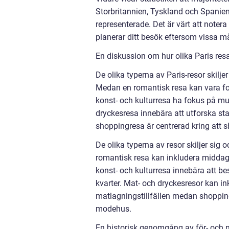
Storbritannien, Tyskland och Spanien
representerade. Det är värt att noter
planerar ditt besök eftersom vissa 
En diskussion om hur olika Paris resa
De olika typerna av Paris-resor skiljer 
Medan en romantisk resa kan vara fo
konst- och kulturresa ha fokus på mu
dryckesresa innebära att utforska s
shoppingresa är centrerad kring att s
De olika typerna av resor skiljer sig 
romantisk resa kan inkludera middag
konst- och kulturresa innebära att 
kvarter. Mat- och dryckesresor kan ink
matlagningstillfällen medan shopping
modehus.
En historisk genomgång av för- och n