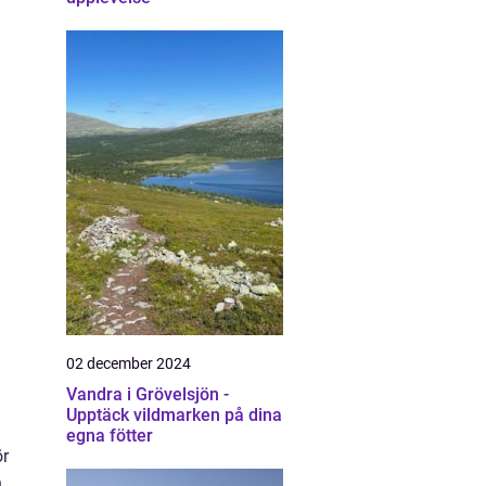
02 december 2024
Vandra i Grövelsjön -
Upptäck vildmarken på dina
egna fötter
ör
n