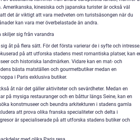
. Amerikanska, kinesiska och japanska turister är också väl
a att det är viktigt att vara medveten om turistsäsongen när du
månader kan vara mer överbelastade än andra.
 skiljer sig från varandra
sig åt på flera sätt. För det första varierar de i syfte och intresse
kuserad på att utforska stadens mest romantiska platser, kan e
seer och historiska landmärken. Vidare kan en mat- och
tadens bästa matställen och gourmetbutiker medan en
hoppa i Paris exklusiva butiker.
också åt när det gäller aktiviteter och sevärdheter. Medan en
ar på mysiga restauranger och en båttur längs Seine, kan en
besöka konstmuseer och beundra arkitekturen i stadens gamla
ludera att prova olika franska specialiteter och delta i
resor är specialiserade på att utforska stadens butiker och
ackdelar med olika Paris resa