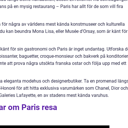
ns på en mysig restaurang – Paris har allt för de som vill fira
em för några av världens mest kända konstmuseer och kulturella
du kan beundra Mona Lisa, eller Musée d’Orsay, som är känt för
 känt för sin gastronomi och Paris är inget undantag. Utforska d
ssanter, baguetter, croque-monsieur och bakverk på konditorier
nte att prova några utsökta franska ostar och följa upp med ett
sina eleganta modehus och designerbutiker. Ta en promenad läng
onoré för att hitta exklusiva varumärken som Chanel, Dior och
Galeries Lafayette, en av stadens mest kända varuhus.
ar om Paris resa