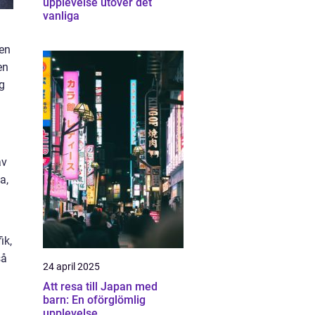
upplevelse utöver det
vanliga
den
en
ig
av
a,
ik,
så
24 april 2025
Att resa till Japan med
barn: En oförglömlig
upplevelse