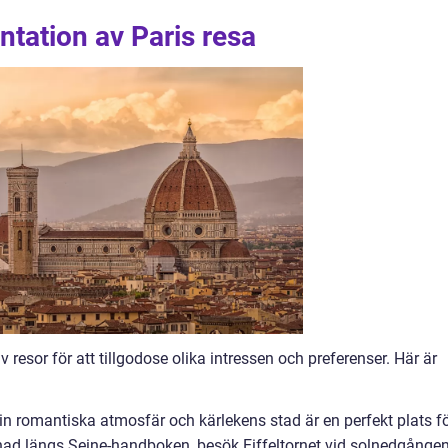
tation av Paris resa
 resor för att tillgodose olika intressen och preferenser. Här är
sin romantiska atmosfär och kärlekens stad är en perfekt plats f
ad längs Seine-handboken, besök Eiffeltornet vid solnedgånge