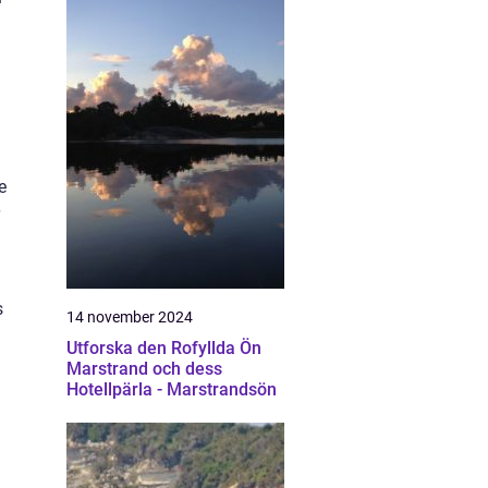
e
s
14 november 2024
Utforska den Rofyllda Ön
Marstrand och dess
Hotellpärla - Marstrandsön