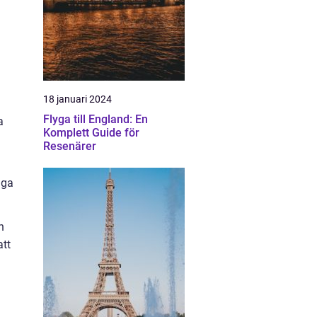
18 januari 2024
Flyga till England: En
a
Komplett Guide för
Resenärer
nga
n
att