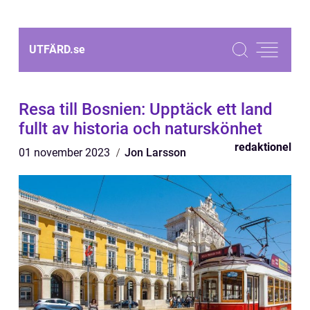
UTFÄRD.
se
Resa till Bosnien: Upptäck ett land
fullt av historia och naturskönhet
redaktionel
01 november 2023
Jon Larsson