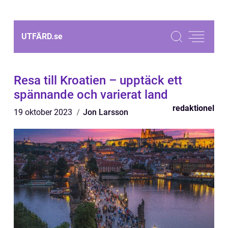
UTFÄRD.
se
Resa till Kroatien – upptäck ett
spännande och varierat land
redaktionel
19 oktober 2023
Jon Larsson