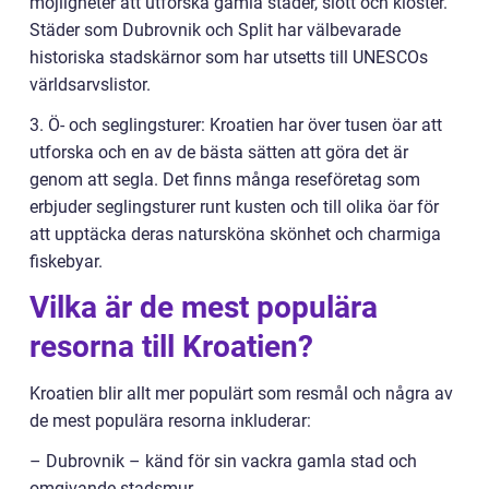
möjligheter att utforska gamla städer, slott och kloster.
Städer som Dubrovnik och Split har välbevarade
historiska stadskärnor som har utsetts till UNESCOs
världsarvslistor.
3. Ö- och seglingsturer: Kroatien har över tusen öar att
utforska och en av de bästa sätten att göra det är
genom att segla. Det finns många reseföretag som
erbjuder seglingsturer runt kusten och till olika öar för
att upptäcka deras natursköna skönhet och charmiga
fiskebyar.
Vilka är de mest populära
resorna till Kroatien?
Kroatien blir allt mer populärt som resmål och några av
de mest populära resorna inkluderar:
– Dubrovnik – känd för sin vackra gamla stad och
omgivande stadsmur.