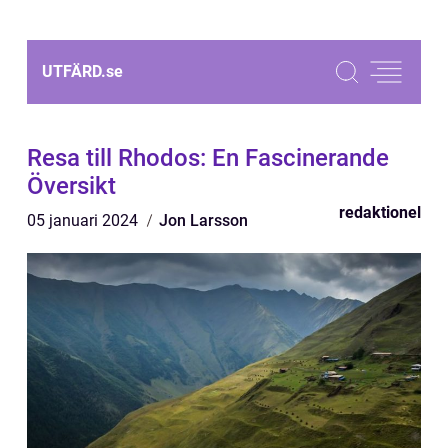
UTFÄRD.
se
Resa till Rhodos: En Fascinerande
Översikt
redaktionel
05 januari 2024
Jon Larsson