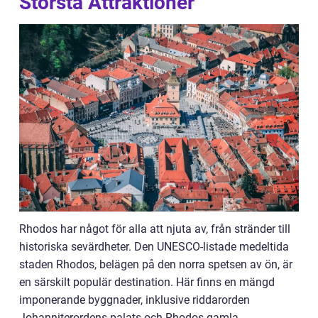
Största Attraktioner
Rhodos har något för alla att njuta av, från stränder till
historiska sevärdheter. Den UNESCO-listade medeltida
staden Rhodos, belägen på den norra spetsen av ön, är
en särskilt populär destination. Här finns en mängd
imponerande byggnader, inklusive riddarorden
Johanniterordens palats och Rhodos gamla