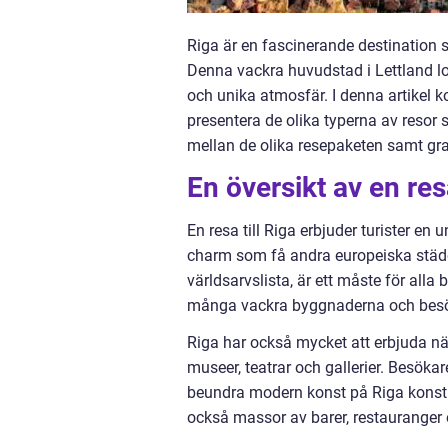
Riga är en fascinerande destination s
Denna vackra huvudstad i Lettland lo
och unika atmosfär. I denna artikel ko
presentera de olika typerna av resor 
mellan de olika resepaketen samt gra
En översikt av en resa
En resa till Riga erbjuder turister en 
charm som få andra europeiska städ
världsarvslista, är ett måste för al
många vackra byggnaderna och besök
Riga har också mycket att erbjuda nä
museer, teatrar och gallerier. Besökar
beundra modern konst på Riga konstmu
också massor av barer, restauranger o