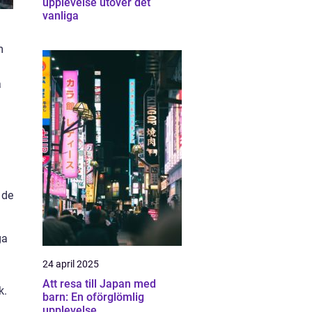
upplevelse utöver det
vanliga
m
a
 de
ga
24 april 2025
Att resa till Japan med
k.
barn: En oförglömlig
upplevelse