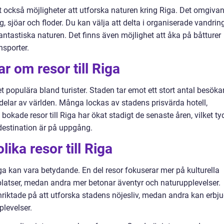
et också möjligheter att utforska naturen kring Riga. Det omgiva
, sjöar och floder. Du kan välja att delta i organiserade vandrin
fantastiska naturen. Det finns även möjlighet att åka på båtturer
nsporter.
r om resor till Riga
ket populära bland turister. Staden tar emot ett stort antal besöka
delar av världen. Många lockas av stadens prisvärda hotell,
 bokade resor till Riga har ökat stadigt de senaste åren, vilket ty
tdestination är på uppgång.
ika resor till Riga
iga kan vara betydande. En del resor fokuserar mer på kulturella
platser, medan andra mer betonar äventyr och naturupplevelser.
riktade på att utforska stadens nöjesliv, medan andra kan erbj
plevelser.