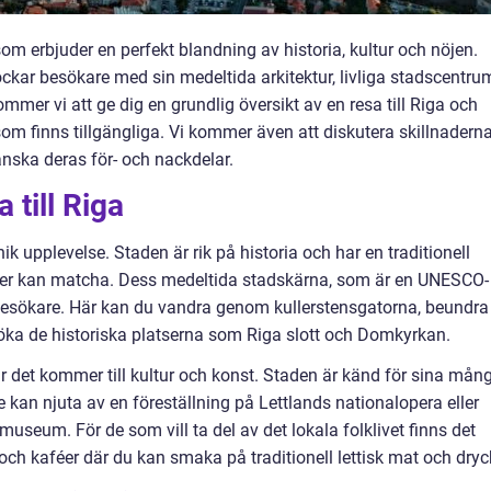
om erbjuder en perfekt blandning av historia, kultur och nöjen.
ckar besökare med sin medeltida arkitektur, livliga stadscentru
mmer vi att ge dig en grundlig översikt av en resa till Riga och
som finns tillgängliga. Vi kommer även att diskutera skillnadern
nska deras för- och nackdelar.
 till Riga
unik upplevelse. Staden är rik på historia och har en traditionell
er kan matcha. Dess medeltida stadskärna, som är en UNESCO-
la besökare. Här kan du vandra genom kullerstensgatorna, beundra
a de historiska platserna som Riga slott och Domkyrkan.
r det kommer till kultur och konst. Staden är känd för sina mån
e kan njuta av en föreställning på Lettlands nationalopera eller
seum. För de som vill ta del av det lokala folklivet finns det
ch kaféer där du kan smaka på traditionell lettisk mat och dryc