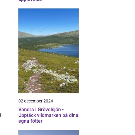
02 december 2024
Vandra i Grövelsjön -
i
Upptäck vildmarken på dina
egna fötter