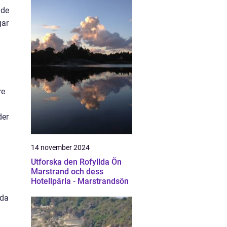
nde
gar
re
der
14 november 2024
Utforska den Rofyllda Ön
Marstrand och dess
Hotellpärla - Marstrandsön
uda