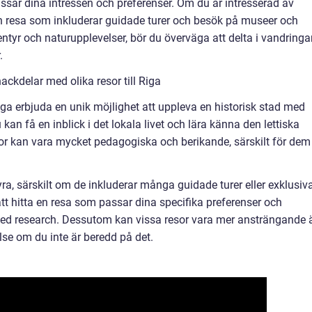
passar dina intressen och preferenser. Om du är intresserad av
r en resa som inkluderar guidade turer och besök på museer och
entyr och naturupplevelser, bör du överväga att delta i vandringa
.
ckdelar med olika resor till Riga
 Riga erbjuda en unik möjlighet att uppleva en historisk stad med
 kan få en inblick i det lokala livet och lära känna den lettiska
sor kan vara mycket pedagogiska och berikande, särskilt för dem
ra, särskilt om de inkluderar många guidade turer eller exklusiv
att hitta en resa som passar dina specifika preferenser och
t med research. Dessutom kan vissa resor vara mer ansträngande 
lse om du inte är beredd på det.