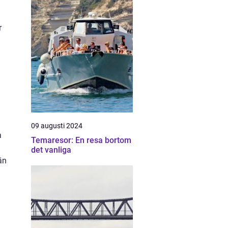
r
09 augusti 2024
a
Temaresor: En resa bortom
det vanliga
än