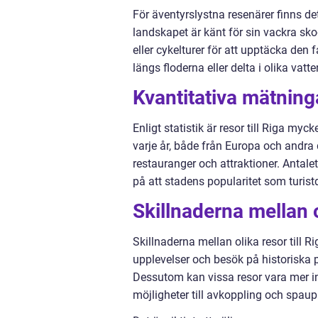
För äventyrslystna resenärer finns d
landskapet är känt för sin vackra skog
eller cykelturer för att upptäcka den 
längs floderna eller delta i olika vatte
Kvantitativa mätninga
Enligt statistik är resor till Riga myc
varje år, både från Europa och andra 
restauranger och attraktioner. Antalet
på att stadens popularitet som turis
Skillnaderna mellan ol
Skillnaderna mellan olika resor till R
upplevelser och besök på historiska 
Dessutom kan vissa resor vara mer in
möjligheter till avkoppling och spaup