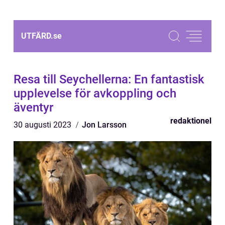
UTFÄRD.
se
Resa till Seychellerna: En fantastisk
upplevelse för avkoppling och
äventyr
redaktionel
30 augusti 2023
Jon Larsson