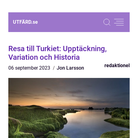
UTFÄRD.
se
Resa till Turkiet: Upptäckning,
Variation och Historia
redaktionel
06 september 2023
Jon Larsson