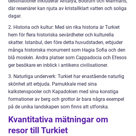
destinationer inkluderar Antalya, Bodrum och Marmaris,
där resenärer kan njuta av kristallklart vatten och soliga
dagar.
2. Historia och kultur: Med sin rika historia är Turkiet
hem för flera historiska sevärdheter och kulturella
skatter. Istanbul, den före detta huvudstaden, erbjuder
många historiska monument som Hagia Sofia och den
blå moskén. Andra platser som Cappadocia och Efesos
ger besökare en inblick i antikens civilisationer.
3. Naturliga underverk: Turkiet har enastående naturlig
skönhet att erbjuda. Pamukkale med sina
kalkstenspooler och Kapadokien med sina konstiga
formationer av berg och grottor är bara några exempel
på de unika landskapen som finns att utforska.
Kvantitativa mätningar om
resor till Turkiet