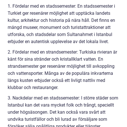
1. Fördelar med en stadssemester: En stadssemester i
Turkiet ger resenärer möjlighet att upptäcka landets
kultur, arkitektur och historia på nära håll. Det finns en
mängd museer, monument och turistattraktioner att
utforska, och stadsdelar som Sultanahmet i Istanbul
erbjuder en autentisk upplevelse av det lokala livet.
2. Fördelar med en strandsemester: Turkiska rivieran är
känt för sina stränder och kristallklart vatten. En
strandsemester ger resenärer möjlighet till avkoppling
och vattensporter. Många av de populära inkvarterna
längs kusten erbjuder också ett livligt nattliv med
klubbar och restauranger.
3. Nackdelar med en stadssemester: I större städer som
Istanbul kan det vara mycket folk och trångt, speciellt
under högsäsongen. Det kan också vara svårt att
undvika turistfällor och bli lurad av försäljare som
försöker sälja opålitliga produkter eller tjänster.