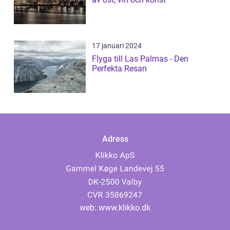
17 januari 2024
Flyga till Las Palmas - Den
Perfekta Resan
Adress
web:
www.klikko.dk