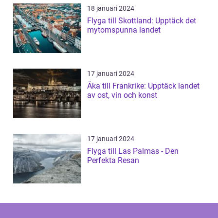
18 januari 2024
Flyga till Skottland: Upptäck det
mytomspunna landet
17 januari 2024
Åka till Frankrike: Upptäck landet
av ost, vin och konst
17 januari 2024
Flyga till Las Palmas - Den
Perfekta Resan